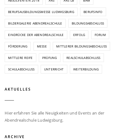
ABSOLVENTEN 2018
ARS
ARS LB
BAM
BERUFSAUSBILDUNGSMESSE LUDWIGSBURG
BERUFSINFO
BILDERGALERIE ABENDREALSCHULE
BILDUNGSABSCHLUSS
EINDRÜCKE DER ABENDREALSCHULE
ERFOLG
FORUM
FÖRDERUNG
MESSE
MITTLERER BILDUNGSABSCHLUSS
MITTLERE REIFE
PRÜFUNG
REALSCHULABSCHLUSS
SCHULABSCHLUSS
UNTERRICHT
WEITERBILDUNG
AKTUELLES
Hier erfahren Sie alle Neuigkeiten und Events an der
Abendrealschule Ludwigsburg.
ARCHIVE