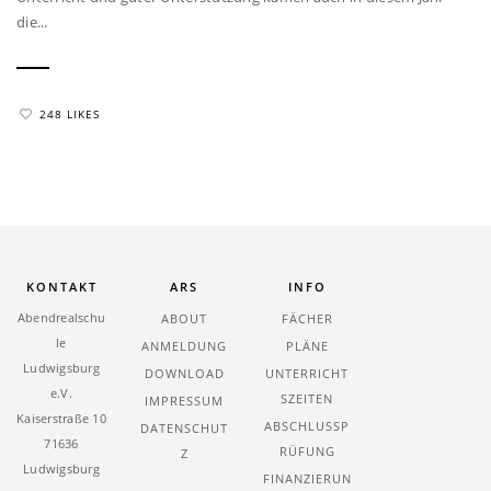
die...
248 LIKES
KONTAKT
ARS
INFO
Abendrealschu
ABOUT
FÄCHER
le
ANMELDUNG
PLÄNE
Ludwigsburg
DOWNLOAD
UNTERRICHT
e.V.
SZEITEN
IMPRESSUM
Kaiserstraße 10
ABSCHLUSSP
DATENSCHUT
71636
RÜFUNG
Z
Ludwigsburg
FINANZIERUN